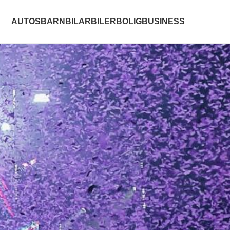
AUTOS
BARN
BILAR
BILER
BOLIG
BUSINESS