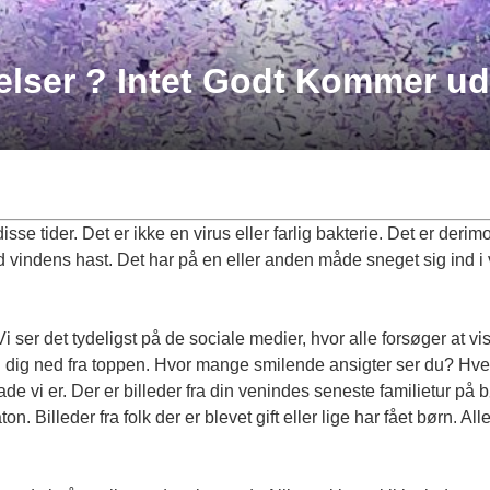
elser ? Intet Godt Kommer ud
isse tider. Det er ikke en virus eller farlig bakterie. Det er der
 vindens hast. Det har på en eller anden måde sneget sig ind i v
. Vi ser det tydeligst på de sociale medier, hvor alle forsøger at
ll dig ned fra toppen. Hvor mange smilende ansigter ser du? Hvert
ade vi er. Der er billeder fra din venindes seneste familietur på
b
on. Billeder fra folk der er blevet gift eller lige har fået børn. Al