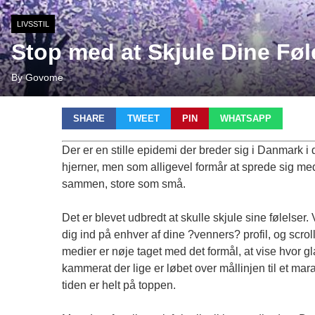
LIVSSTIL
Stop med at Skjule Dine Føl
By Govome
SHARE
TWEET
PIN
WHATSAPP
Der er en stille epidemi der breder sig i Danmark i d
hjerner, men som alligevel formår at sprede sig med
sammen, store som små.
Det er blevet udbredt at skulle skjule sine følelser
dig ind på enhver af dine ?venners? profil, og scro
medier er nøje taget med det formål, at vise hvor gl
kammerat der lige er løbet over mållinjen til et marat
tiden er helt på toppen.