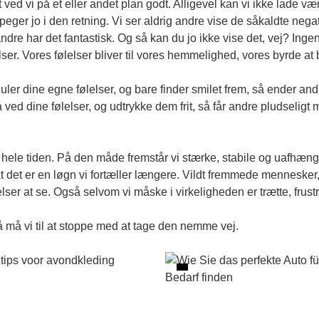
ved vi på et eller andet plan godt. Alligevel kan vi ikke lade v
d peger jo i den retning. Vi ser aldrig andre vise de såkaldte ne
re har det fantastisk. Og så kan du jo ikke vise det, vej? Ingen har
lser. Vores følelser bliver til vores hemmelighed, vores byrde at
uler dine egne følelser, og bare finder smilet frem, så ender 
 ved dine følelser, og udtrykke dem frit, så får andre pludseli
fint? hele tiden. På den måde fremstår vi stærke, stabile og uafhæ
at det er en løgn vi fortæller længere. Vildt fremmede mennesker,
lser at se. Også selvom vi måske i virkeligheden er trætte, frustr
så må vi til at stoppe med at tage den nemme vej.