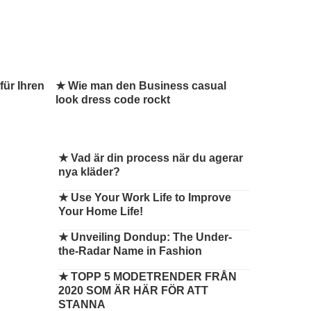
für Ihren
★ Wie man den Business casual
look dress code rockt
★
Vad är din process när du agerar
nya kläder?
★
Use Your Work Life to Improve
Your Home Life!
★
Unveiling Dondup: The Under-
the-Radar Name in Fashion
★
TOPP 5 MODETRENDER FRÅN
2020 SOM ÄR HÄR FÖR ATT
STANNA