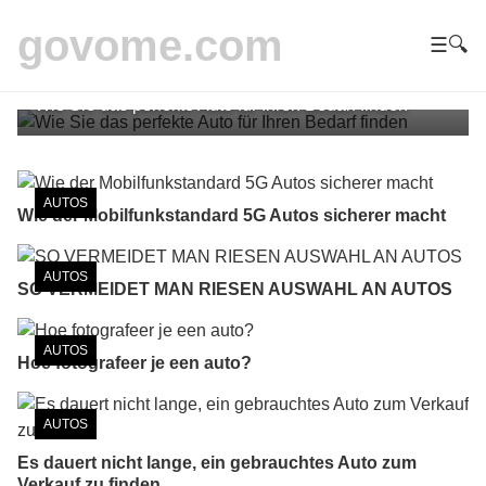
Wie Sie das perfekte Auto für
govome.com
☰
🔍
Ihren Bedarf finden
Wie Sie das perfekte Auto für Ihren Bedarf finden
AUTOS
Wie der Mobilfunkstandard 5G Autos sicherer macht
AUTOS
SO VERMEIDET MAN RIESEN AUSWAHL AN AUTOS
AUTOS
Hoe fotografeer je een auto?
AUTOS
Es dauert nicht lange, ein gebrauchtes Auto zum
Verkauf zu finden