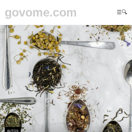
govome.com
☰
🔍
AUTOS