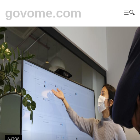
govome.com
☰
🔍
AUTOS