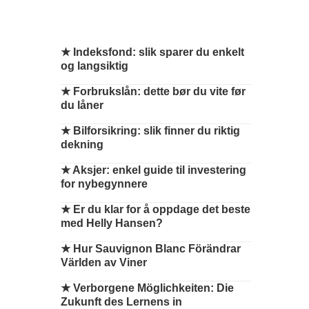
★
Indeksfond: slik sparer du enkelt
og langsiktig
★
Forbrukslån: dette bør du vite før
du låner
★
Bilforsikring: slik finner du riktig
dekning
★
Aksjer: enkel guide til investering
for nybegynnere
★
Er du klar for å oppdage det beste
med Helly Hansen?
★
Hur Sauvignon Blanc Förändrar
Världen av Viner
★
Verborgene Möglichkeiten: Die
Zukunft des Lernens in