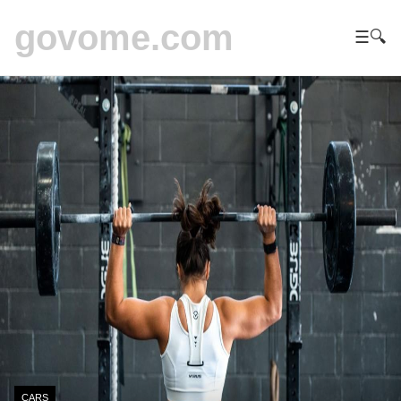
govome.com
☰
🔍
CARS