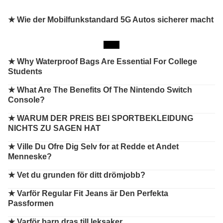
★ Wie der Mobilfunkstandard 5G Autos sicherer macht
★
Why Waterproof Bags Are Essential For College
Students
★
What Are The Benefits Of The Nintendo Switch
Console?
★
WARUM DER PREIS BEI SPORTBEKLEIDUNG
NICHTS ZU SAGEN HAT
★
Ville Du Ofre Dig Selv for at Redde et Andet
Menneske?
★
Vet du grunden för ditt drömjobb?
★
Varför Regular Fit Jeans är Den Perfekta
Passformen
★
Varför barn dras till leksaker