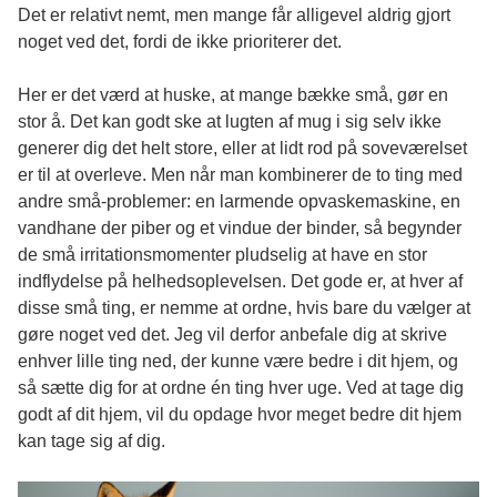
Det er relativt nemt, men mange får alligevel aldrig gjort
noget ved det, fordi de ikke prioriterer det.
Her er det værd at huske, at mange bække små, gør en
stor å. Det kan godt ske at lugten af mug i sig selv ikke
generer dig det helt store, eller at lidt rod på soveværelset
er til at overleve. Men når man kombinerer de to ting med
andre små-problemer: en larmende opvaskemaskine, en
vandhane der piber og et vindue der binder, så begynder
de små irritationsmomenter pludselig at have en stor
indflydelse på helhedsoplevelsen. Det gode er, at hver af
disse små ting, er nemme at ordne, hvis bare du vælger at
gøre noget ved det. Jeg vil derfor anbefale dig at skrive
enhver lille ting ned, der kunne være bedre i dit hjem, og
så sætte dig for at ordne én ting hver uge. Ved at tage dig
godt af dit hjem, vil du opdage hvor meget bedre dit hjem
kan tage sig af dig.