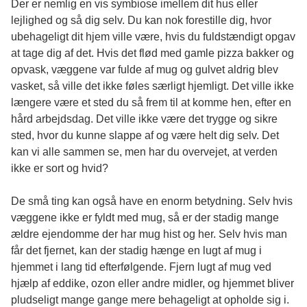
Der er nemlig en vis symbiose imellem dit hus eller
lejlighed og så dig selv. Du kan nok forestille dig, hvor
ubehageligt dit hjem ville være, hvis du fuldstændigt opgav
at tage dig af det. Hvis det flød med gamle pizza bakker og
opvask, væggene var fulde af mug og gulvet aldrig blev
vasket, så ville det ikke føles særligt hjemligt. Det ville ikke
længere være et sted du så frem til at komme hen, efter en
hård arbejdsdag. Det ville ikke være det trygge og sikre
sted, hvor du kunne slappe af og være helt dig selv. Det
kan vi alle sammen se, men har du overvejet, at verden
ikke er sort og hvid?
De små ting kan også have en enorm betydning. Selv hvis
væggene ikke er fyldt med mug, så er der stadig mange
ældre ejendomme der har mug hist og her. Selv hvis man
får det fjernet, kan der stadig hænge en lugt af mug i
hjemmet i lang tid efterfølgende.
Fjern lugt af mug
ved
hjælp af eddike, ozon eller andre midler, og hjemmet bliver
pludseligt mange gange mere behageligt at opholde sig i.