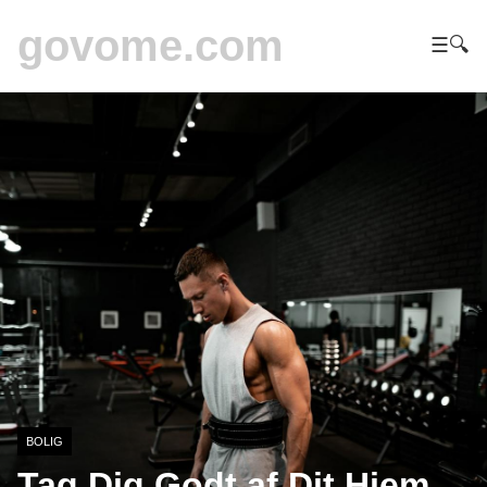
govome.com
☰
🔍
BOLIG
Tag Dig Godt af Dit Hjem