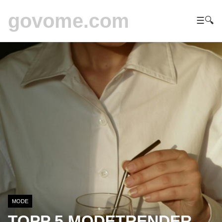
govome.com
☰
🔍
MODE
TOPP 5 MODETRENDER