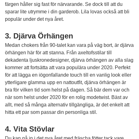
färgen håller sig fast för närvarande. Se dock till att du
sparar lite utrymme i din garderob. Lila lovas också att bli
populär under det nya året.
3. Djärva Örhängen
Medan chokers från 90-talet kan vara på väg bort, är djärva
örhängen här för att stanna. Från axeltofsstilar till
dekadenta ljuskronedesigner, djärva örhängen av alla slag
kommer att fortsätta att vara populära under 2020. Perfekt
för att lägga en iögonfallande touch till en vanlig look eller
ytterligare glamma upp en nattoutfit, djärva örhängen är
bra för vilken tid som helst på dagen. Så bär dem var och
när som helst under 2020 för en rolig modetwist. Bäst av
allt, med så många alternativ tillgängliga, är det enkelt att
hitta ett par som passar din personliga stil.
4. Vita Stövlar
Du kan gå in i det nya året med fräscha fötter tack vare