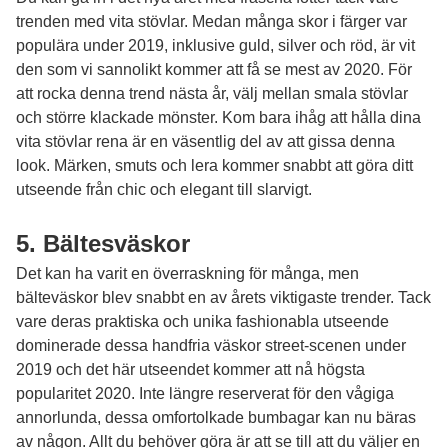
trenden med vita stövlar. Medan många
skor i färger
var
populära under 2019, inklusive guld, silver och röd, är vit
den som vi sannolikt kommer att få se mest av 2020. För
att rocka denna trend nästa år, välj mellan smala stövlar
och större klackade mönster. Kom bara ihåg att hålla dina
vita stövlar rena är en väsentlig del av att gissa denna
look. Märken, smuts och lera kommer snabbt att göra ditt
utseende från chic och elegant till slarvigt.
5. Bältesväskor
Det kan ha varit en överraskning för många, men
bälteväskor blev snabbt en av årets viktigaste trender. Tack
vare deras praktiska och unika fashionabla utseende
dominerade dessa handfria väskor street-scenen under
2019 och det här utseendet kommer att nå högsta
popularitet 2020. Inte längre reserverat för den vågiga
annorlunda, dessa omfortolkade bumbagar kan nu bäras
av någon. Allt du behöver göra är att se till att du väljer en