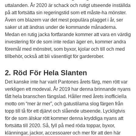
uttalanden. År 2020 är schack och rutigt utseende inställda
på att fortsätta sin regeringstid som ett måste-ha mönster.
Även om blazern var det mest populära plagget i år, ser
saker ut att ändras under de kommande månaderna.
Medan en rutig jacka fortfarande kommer att vara en värdig
investering för de som inte redan äger en, kommer andra
föremål med mönstret, som byxor, kjolar och till och med
tillbehör, också att bli väsentligt för garderober.
2. Röd För Hela Slanten
Det kanske inte har varit Pantones årets färg, men rött var
verkligen ett modeval. År 2019 har denna brinnande nyans
fått hela branschen fängslad. Håller med årets inofficiella
motto om “mer är mer”, och gatustilarna slog färgen från
topp till tå för ett djärvt och slående utseende. Lyckligtvis
för de som älskar rött kommer denna kryddiga nyans att
fortsätta till 2020. Så, fyll på med röda toppar, byxor,
klänningar, jackor, accessoarer och mer för att den här