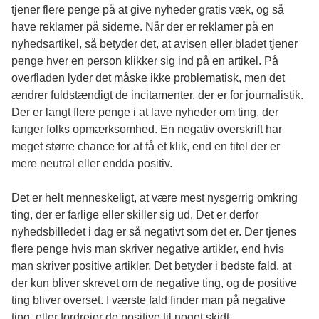
tjener flere penge på at give nyheder gratis væk, og så
have reklamer på siderne. Når der er reklamer på en
nyhedsartikel, så betyder det, at avisen eller bladet tjener
penge hver en person klikker sig ind på en artikel. På
overfladen lyder det måske ikke problematisk, men det
ændrer fuldstændigt de incitamenter, der er for journalistik.
Der er langt flere penge i at lave nyheder om ting, der
fanger folks opmærksomhed. En negativ overskrift har
meget større chance for at få et klik, end en titel der er
mere neutral eller endda positiv.
Det er helt menneskeligt, at være mest nysgerrig omkring
ting, der er farlige eller skiller sig ud. Det er derfor
nyhedsbilledet i dag er så negativt som det er. Der tjenes
flere penge hvis man skriver negative artikler, end hvis
man skriver positive artikler. Det betyder i bedste fald, at
der kun bliver skrevet om de negative ting, og de positive
ting bliver overset. I værste fald finder man på negative
ting, eller fordrejer de positive til noget skidt.