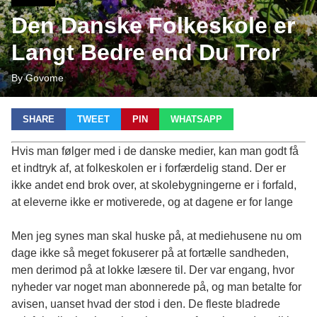
Den Danske Folkeskole er
Langt Bedre end Du Tror
By Govome
SHARE
TWEET
PIN
WHATSAPP
Hvis man følger med i de danske medier, kan man godt få
et indtryk af, at folkeskolen er i forfærdelig stand. Der er
ikke andet end brok over, at skolebygningerne er i forfald,
at eleverne ikke er motiverede, og at dagene er for lange
Men jeg synes man skal huske på, at mediehusene nu om
dage ikke så meget fokuserer på at fortælle sandheden,
men derimod på at lokke læsere til. Der var engang, hvor
nyheder var noget man abonnerede på, og man betalte for
avisen, uanset hvad der stod i den. De fleste bladrede