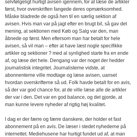
selvfølgeligt hurtigt avisen igennem, for at læse de artikler
først, hvor overskriften fangede deres opmærksomhed.
Måske bladrede de også hen til en særlig sektion af
avisen. Hvis man var på jagt efter en
brugt bil
, så gav det
mening, at sektionen med Køb og Salg var den, man
åbnede op først. Men eftersom man har betalt for hele
avisen, så vil man – efter at have læst nogle specifikke
artikler og sektioner ? med al synlighed starte fra en ende
af, og læse det hele. Dengang var der noget der hedder
journalistisk integritet. Journalisterne vidste, at
abonnenterne ville modtage og læse avisen, uanset
hvordan overskrifterne så ud. Folk havde betalt for en avis,
så der var god chance for, at de ville læse alle de artikler
der var i den. Det var en god balance, og det gjorde, at
man kunne levere nyheder af rigtig høj kvalitet.
I dag er der færre og færre danskere, der holder et fast
abonnement på en avis. De læser i stedet nyhederne på
internettet. Mediehusene har hurtigt fundet ud af, at man