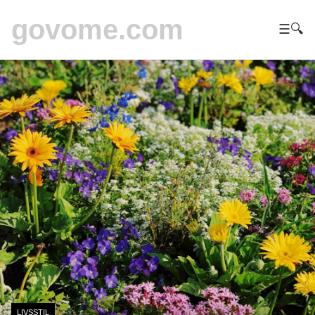
govome.com
☰
🔍
LIVSSTIL