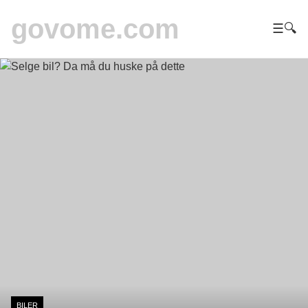
govome.com
☰
🔍
BILER