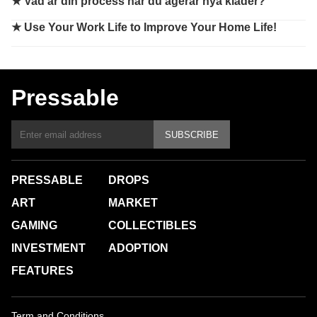
★
Vad är din process när du agerar nya kläder?
★
Use Your Work Life to Improve Your Home Life!
Pressable
SUBSCRIBE
PRESSABLE
DROPS
ART
MARKET
GAMING
COLLECTIBLES
INVESTMENT
ADOPTION
FEATURES
Term and Conditions