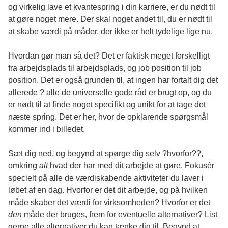
og virkelig lave et kvantespring i din karriere, er du nødt til
at gøre noget mere. Der skal noget andet til, du er nødt til
at skabe værdi på måder, der ikke er helt tydelige lige nu.
Hvordan gør man så det? Det er faktisk meget forskelligt
fra arbejdsplads til arbejdsplads, og job position til job
position. Det er også grunden til, at ingen har fortalt dig det
allerede ? alle de universelle gode råd er brugt op, og du
er nødt til at finde noget specifikt og unikt for at tage det
næste spring. Det er her, hvor de opklarende spørgsmål
kommer ind i billedet.
Sæt dig ned, og begynd at spørge dig selv ?hvorfor??,
omkring
alt
hvad der har med dit arbejde at gøre. Fokusér
specielt på alle de værdiskabende aktiviteter du laver i
løbet af en dag. Hvorfor er det dit arbejde, og på hvilken
måde skaber det værdi for virksomheden? Hvorfor er det
den
måde der bruges, frem for eventuelle alternativer? List
gerne alle alternativer du kan tænke dig til. Begynd at