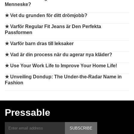
Menneske?
★
Vet du grunden för ditt drömjobb?
★
Varför Regular Fit Jeans är Den Perfekta
Passformen
★
Varför barn dras till leksaker
★
Vad är din process när du agerar nya kläder?
★
Use Your Work Life to Improve Your Home Life!
★
Unveiling Dondup: The Under-the-Radar Name in
Fashion
Pressable
SUBSCRIBE