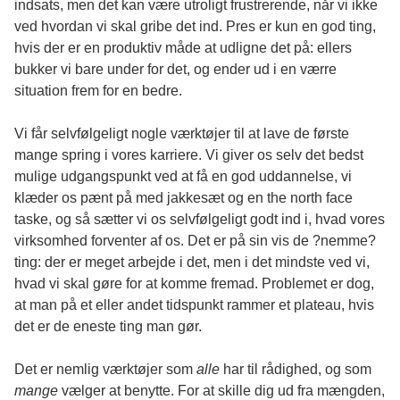
indsats, men det kan være utroligt frustrerende, når vi ikke
ved hvordan vi skal gribe det ind. Pres er kun en god ting,
hvis der er en produktiv måde at udligne det på: ellers
bukker vi bare under for det, og ender ud i en værre
situation frem for en bedre.
Vi får selvfølgeligt nogle værktøjer til at lave de første
mange spring i vores karriere. Vi giver os selv det bedst
mulige udgangspunkt ved at få en god uddannelse, vi
klæder os pænt på med jakkesæt og en
the north face
taske
, og så sætter vi os selvfølgeligt godt ind i, hvad vores
virksomhed forventer af os. Det er på sin vis de ?nemme?
ting: der er meget arbejde i det, men i det mindste ved vi,
hvad vi skal gøre for at komme fremad. Problemet er dog,
at man på et eller andet tidspunkt rammer et plateau, hvis
det er de eneste ting man gør.
Det er nemlig værktøjer som
alle
har til rådighed, og som
mange
vælger at benytte. For at skille dig ud fra mængden,