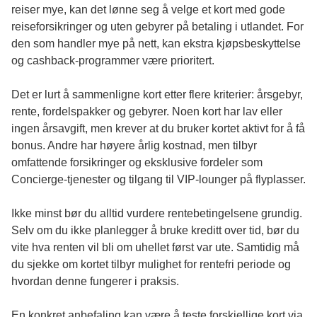
reiser mye, kan det lønne seg å velge et kort med gode
reiseforsikringer og uten gebyrer på betaling i utlandet. For
den som handler mye på nett, kan ekstra kjøpsbeskyttelse
og cashback-programmer være prioritert.
Det er lurt å sammenligne kort etter flere kriterier: årsgebyr,
rente, fordelspakker og gebyrer. Noen kort har lav eller
ingen årsavgift, men krever at du bruker kortet aktivt for å få
bonus. Andre har høyere årlig kostnad, men tilbyr
omfattende forsikringer og eksklusive fordeler som
Concierge-tjenester og tilgang til VIP-lounger på flyplasser.
Ikke minst bør du alltid vurdere rentebetingelsene grundig.
Selv om du ikke planlegger å bruke kreditt over tid, bør du
vite hva renten vil bli om uhellet først var ute. Samtidig må
du sjekke om kortet tilbyr mulighet for rentefri periode og
hvordan denne fungerer i praksis.
En konkret anbefaling kan være å teste forskjellige kort via