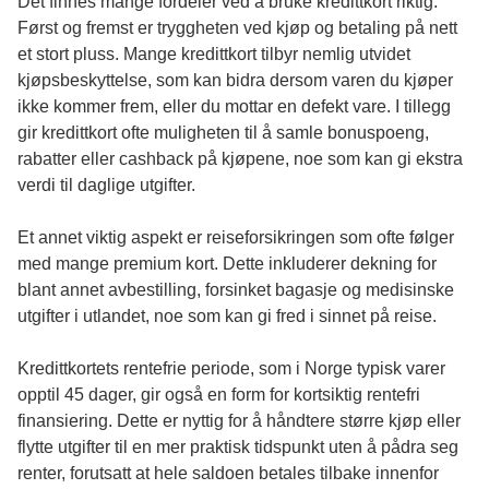
Det finnes mange fordeler ved å bruke kredittkort riktig.
Først og fremst er tryggheten ved kjøp og betaling på nett
et stort pluss. Mange kredittkort tilbyr nemlig utvidet
kjøpsbeskyttelse, som kan bidra dersom varen du kjøper
ikke kommer frem, eller du mottar en defekt vare. I tillegg
gir kredittkort ofte muligheten til å samle bonuspoeng,
rabatter eller cashback på kjøpene, noe som kan gi ekstra
verdi til daglige utgifter.
Et annet viktig aspekt er reiseforsikringen som ofte følger
med mange premium kort. Dette inkluderer dekning for
blant annet avbestilling, forsinket bagasje og medisinske
utgifter i utlandet, noe som kan gi fred i sinnet på reise.
Kredittkortets rentefrie periode, som i Norge typisk varer
opptil 45 dager, gir også en form for kortsiktig rentefri
finansiering. Dette er nyttig for å håndtere større kjøp eller
flytte utgifter til en mer praktisk tidspunkt uten å pådra seg
renter, forutsatt at hele saldoen betales tilbake innenfor