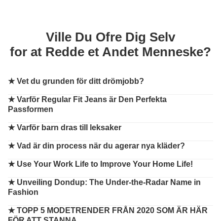
Ville Du Ofre Dig Selv
for at Redde et Andet Menneske?
★
Vet du grunden för ditt drömjobb?
★
Varför Regular Fit Jeans är Den Perfekta
Passformen
★
Varför barn dras till leksaker
★
Vad är din process när du agerar nya kläder?
★
Use Your Work Life to Improve Your Home Life!
★
Unveiling Dondup: The Under-the-Radar Name in
Fashion
★
TOPP 5 MODETRENDER FRÅN 2020 SOM ÄR HÄR
FÖR ATT STANNA