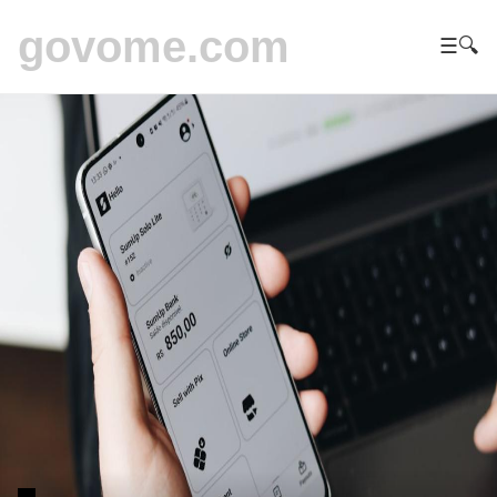
govome.com
☰
🔍